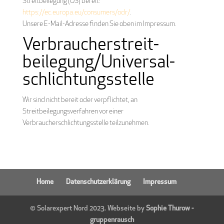
Streitbeilegung (OS) bereit:
https://ec.europa.eu/consumers/odr/
.
Unsere E-Mail-Adresse finden Sie oben im Impressum.
Verbraucher­streit­
beilegung/Universal­
schlichtungs­stelle
Wir sind nicht bereit oder verpflichtet, an
Streitbeilegungsverfahren vor einer
Verbraucherschlichtungsstelle teilzunehmen.
Home
Datenschutzerklärung
Impressum
© Solarexpert Nord 2023. Webseite by
Sophie Thurow -
gruppenrausch