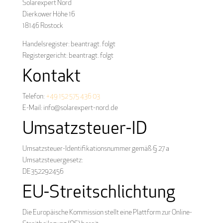
Solarexpert Nord
Dierkower Höhe 16
18146 Rostock
Handelsregister: beantragt. folgt
Registergericht: beantragt. folgt
Kontakt
Telefon:
+49 152 575 436 03
E-Mail: info@solarexpert-nord.de
Umsatzsteuer-ID
Umsatzsteuer-Identifikationsnummer gemäß § 27 a
Umsatzsteuergesetz:
DE352292456
EU-Streitschlichtung
Die Europäische Kommission stellt eine Plattform zur Online-