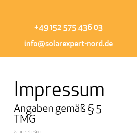
+49 152 575 436 03
info@solarexpert-nord.de
Impressum
Angaben gemäß § 5
TMG
Gabriele Leßner